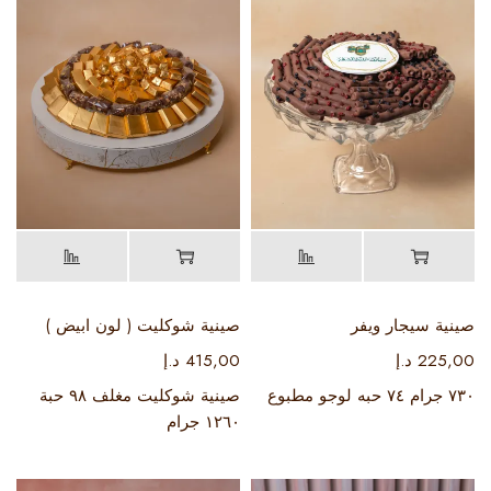
صينية سيجار ويفر
صينية شوكليت ( لون ابيض )
225,00
د.إ
415,00
د.إ
٧٣٠ جرام ٧٤ حبه لوجو مطبوع
صينية شوكليت مغلف ٩٨ حبة
١٢٦٠ جرام