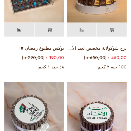
برج شوكولاتة مخصص لعيد الأضحى
بوكس مطبوع رمضان #1
450,00
د.إ
650,00
د.إ
190,00
د.إ
290,00
د.إ
100 حبة ٢ كجم
٤٨ حبة ١ كجم