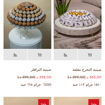
صينية التخرج مغلفة
صينية الترافلز
365,00
د.إ
399,00
د.إ
359,00
د.إ
399,00
د.إ
١٥١٠ جرام ١١٢ حبة
1550 جرام 116 حبة
Sale
Sale