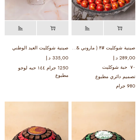
صينية شوكليت #٣ ( ماروني & ذهبي )
صينية شوكليت العيد الوطني
289,00
د.إ
335,00
د.إ
٧٠ حبة شوكليت
1250 جرام ١٤٤ حبه لوجو
مطبوع
تصميم دائري مطبوع
980 جرام