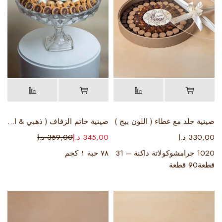
صينية جلد مع غطاء ( اللون بيج )
صينية خاتم الزفاف ( ذهبي & ابيض)
330,00
د.إ
345,00
د.إ
359,00
د.إ
1020 جرامشوكولاتة داكنة – 31
٧٨ حبة ١ كجم
قطعة90 قطعة