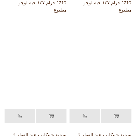
1710 جرام ١٤٧ حبة لوجو
1710 جرام ١٤٧ حبة لوجو
مطبوع
مطبوع
صينية شوكليت عيد الفطر 2
صينية شوكليت عيد الفطر 3