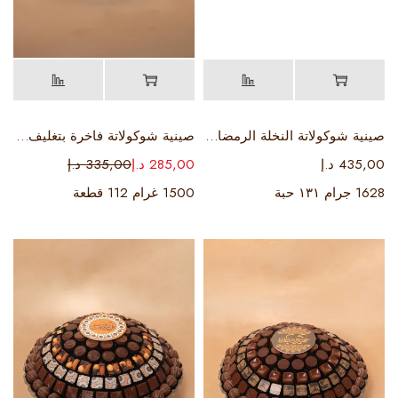
صينية شوكولاتة النخلة الرمضانية
صينية شوكولاتة فاخرة بتغليف مزدوج لعيد الأضحى
435,00
د.إ
285,00
د.إ
335,00
د.إ
1628 جرام ١٣١ حبة
1500 غرام 112 قطعة