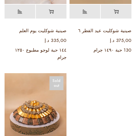
صينية شوكليت عيد الفطر ٦
صينية شوكليت يوم العلم
375,00
د.إ
335,00
د.إ
130 حبة ١٤٩٠ جرام
١٤٤ حبة لوجو مطبوع ١٢٥٠
جرام
Sold
out