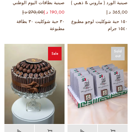
صينية الورد ( ماروني & ذهبي )
صينية بطاقات اليوم الوطني
365,00
د.إ
190,00
د.إ
270,00
د.إ
١٥٠ حبة شوكليت لوجو مطبوع
٣٠ حبة شوكليت ٣٠ بطاقة
١٥٤٠ جرام
مطبوعة
Sold
Sale
out