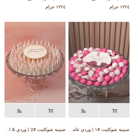
١٢٢٤ جرام
١٢٢٤ جرام
صينية شوكليت #١ ( وردي غامق & ابيض)
صينية شوكليت #2 ( وردي & ابيض )