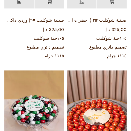
صينية شوكليت #٢ ( اخضر & ابيض )
صينية شوكليت #٢( وردي داكن & ابيض )
325,00
د.إ
325,00
د.إ
١٠٥حبة شوكليت
١٠٥حبة شوكليت
تصميم دائري مطبوع
تصميم دائري مطبوع
١١١٥ جرام
١١١٥ جرام