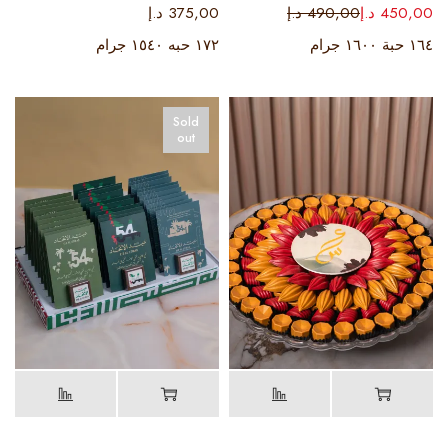
450,00
د.إ
490,00
د.إ
375,00
د.إ
١٦٤ حبة ١٦٠٠ جرام
١٧٢ حبه ١٥٤٠ جرام
Sold
out