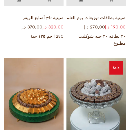
صينية بطاقات توزيعات يوم العلم
صينية تاج أصابع الويفر
190,00
د.إ
270,00
د.إ
320,00
د.إ
370,00
د.إ
٣٠ بطاقه ٣٠ حبه شوكليت
1280 جم ١٣٥ حبة
مطبوع
Sale