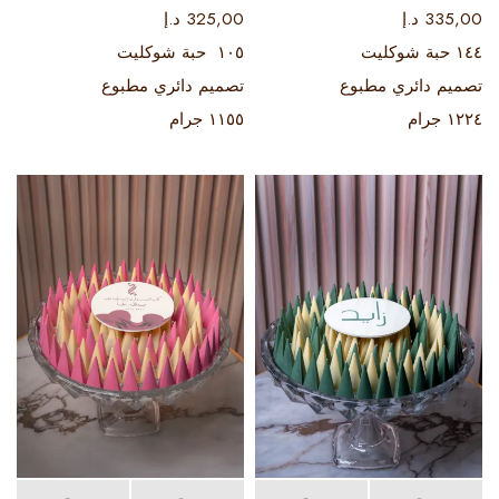
335,00
د.إ
325,00
د.إ
١٤٤ حبة شوكليت
١٠٥ حبة شوكليت
تصميم دائري مطبوع
تصميم دائري مطبوع
١٢٢٤ جرام
١١٥٥ جرام