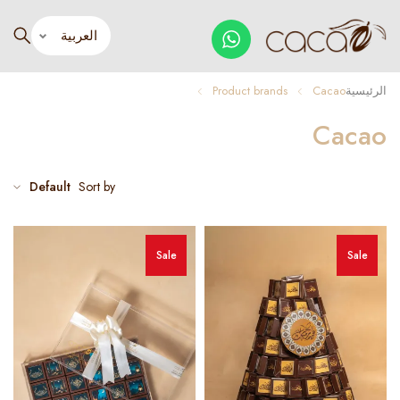
الرئيسية
Cacao
Product brands
Cacao
Default
Sort by
Sale
Sale