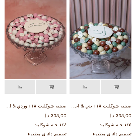
صينية شوكليت #١ ( بني & اخضر & ابيض )
صينية شوكليت #١ ( وردي & ابيض )
335,00
د.إ
335,00
د.إ
١٤٥ حبة شوكليت
١٤٤ حبة شوكليت
تصميم دائري مطبوع
تصميم دائري مطبوع