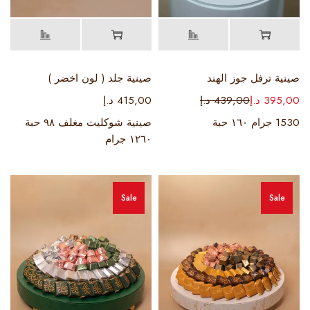
صينية ترفل جوز الهند
صينية جلد ( لون اخضر )
395,00
د.إ
439,00
د.إ
415,00
د.إ
1530 جرام ١٦٠ حبة
صينية شوكليت مغلف ٩٨ حبة
١٢٦٠ جرام
Sale
Sale