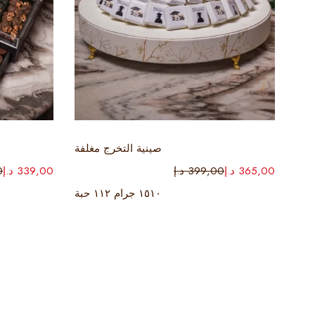
إضافة إلى السلة
صينية التخرج مغلفة
365,00
د.إ
399,00
د.إ
339,00
د.إ
0
١٥١٠ جرام ١١٢ حبة