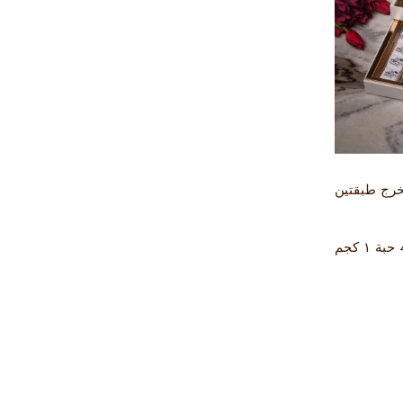
خرج طبقتين
جم