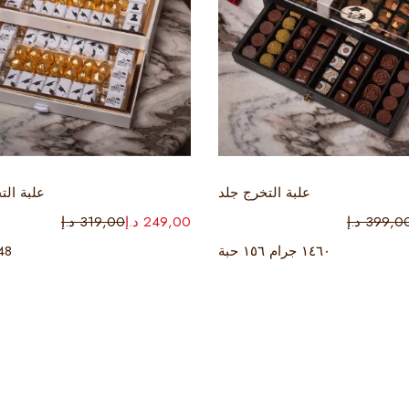
إضافة إلى السلة
إضافة إلى السلة
علبة التخرج جلد
علبة الت
399,0
د.إ
249,00
د.إ
319,00
د.إ
١٤٦٠ جرام ١٥٦ حبة
48 حبة ١ ك